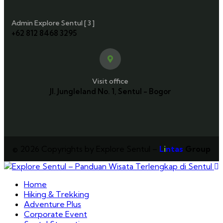
Admin Explore Sentul [ 3 ]
+62 812 8468 3295
Visit office
Jl. Jungleland No. 1, Sentul - Bogor
© 2026 Copyrights by Explore Sentul –
L
i
ntas
Group
Home
Hiking & Trekking
Adventure Plus
Corporate Event