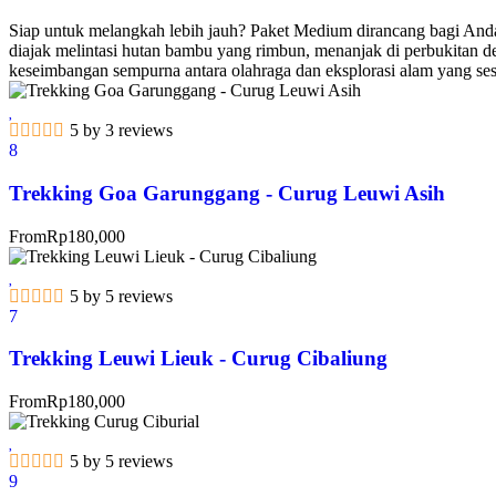
Siap untuk melangkah lebih jauh? Paket Medium dirancang bagi Anda y
diajak melintasi hutan bambu yang rimbun, menanjak di perbukitan 
keseimbangan sempurna antara olahraga dan eksplorasi alam yang s
5 by 3 reviews
8
Trekking Goa Garunggang - Curug Leuwi Asih
From
Rp
180,000
5 by 5 reviews
7
Trekking Leuwi Lieuk - Curug Cibaliung
From
Rp
180,000
5 by 5 reviews
9