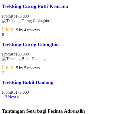
Trekking Curug Putri Kencana
From
Rp
175,000
5 by 4 reviews
8
Trekking Curug Cibingbin
From
Rp
160,000
5 by 5 reviews
7
Trekking Bukit Daolong
From
Rp
175,000
1
2
Next »
Tantangan Seru bagi Pecinta Adrenalin