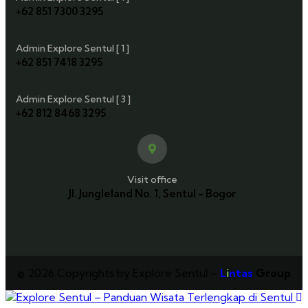
+62 851 7300 3295
Admin Explore Sentul [ 1 ]
+62 851 7418 3295
Admin Explore Sentul [ 3 ]
+62 812 8468 3295
Visit office
Jl. Jungleland No. 1, Sentul - Bogor
© 2026 Copyrights by Explore Sentul –
L
i
ntas
Group