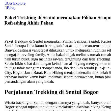
Go-Explore
Blog
Paket Trekking di Sentul merupakan Pilihan Semp
Refreshing Akhir Pekan
Paket Trekking di Sentul merupakan Pilihan Sempurna untuk Refres
Sudah berapa lama kamu bareng sahabat ataupun teman-teman di pe
Banyak destinasi yang tepat dilakukan untuk melupakan rutinitas seh
mengajak treveling family. Anda bakal diajak melintas rumah-ruma
naik turun bukit, juga melintas sawah, tergantung dari trek Tracking
Selain bikin sehat dan dengan keindahan alam yang menyegarkan m
ini juga tidak menguras dompet anda, lho dan Gak terlalu jauh-jauh 
City, Bogor, Jawa Barat. Rute Hiking menjadi adenalin naik, lelah 
terbayar karena kamu bakal melintasi seperti persawahan, hutan pi
pemandangan alam yang indah.
Perjalanan Trekking di Sentul Bogor
Wisata tracking di Sentul, dengan alamnya yang indah, banyak oran
Bogor sebagai tujuan untuk untuk melakukan aktivitas hiking Kein