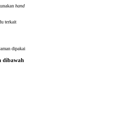
ggunakan
hand
u terkait
yaman dipakai
on dibawah