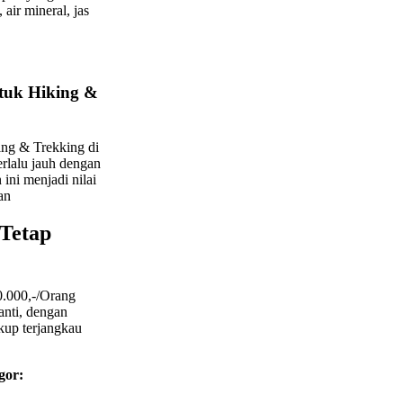
air mineral, jas
ntuk Hiking &
ng & Trekking di
erlalu jauh dengan
 ini menjadi nilai
an
 Tetap
0.000,-/Orang
anti, dengan
kup terjangkau
gor: