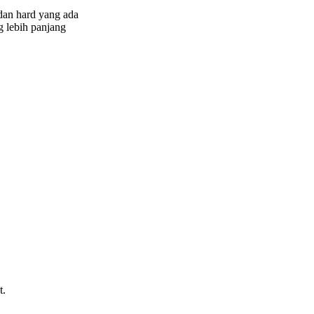
dan hard yang ada
g lebih panjang
t.