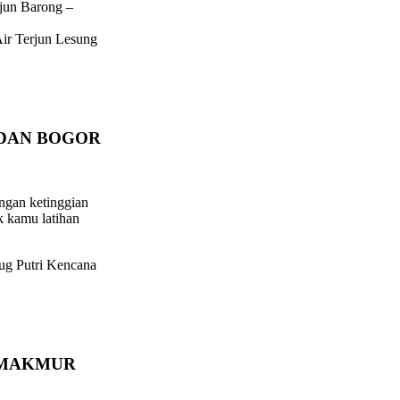
rjun Barong –
Air Terjun Lesung
 DAN BOGOR
ngan ketinggian
k kamu latihan
ug Putri Kencana
AMAKMUR