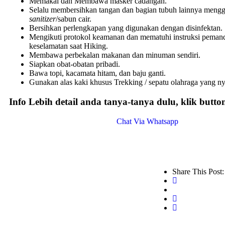
Memakai dan Membawa masker cadangan.
Selalu membersihkan tangan dan bagian tubuh lainnya men
sanitizer
/sabun cair.
Bersihkan perlengkapan yang digunakan dengan disinfektan.
Mengikuti protokol keamanan dan mematuhi instruksi pemand
keselamatan saat Hiking.
Membawa perbekalan makanan dan minuman sendiri.
Siapkan obat-obatan pribadi.
Bawa topi, kacamata hitam, dan baju ganti.
Gunakan alas kaki khusus Trekking / sepatu olahraga yang n
Info Lebih detail anda tanya-tanya dulu, klik butt
Chat Via Whatsapp
Share This Post: