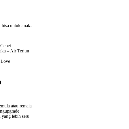
 bisa untuk anak-
 Cepet
aka – Air Terjun
n Love
M
emula atau remaja
engupgrade
yang lebih seru.