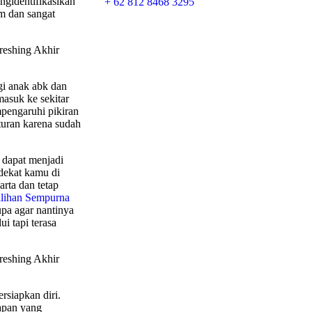
ngidentifikasikan
+ 62 812 8468 3295
am dan sangat
gi anak abk dan
asuk ke sekitar
pengaruhi pikiran
turan karena sudah
i dapat menjadi
dekat kamu di
arta dan tetap
ilihan Sempurna
pa agar nantinya
ui tapi terasa
rsiapkan diri.
apan yang