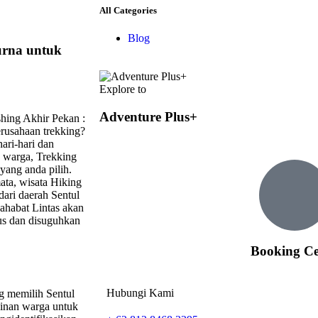
All Categories
Blog
urna untuk
Explore to
Adventure Plus+
hing Akhir Pekan :
rusahaan trekking?
ari-hari dan
h warga, Trekking
 yang anda pilih.
ata, wisata Hiking
dari daerah Sentul
Sahabat Lintas akan
nus dan disuguhkan
Booking C
Hubungi Kami
g memilih Sentul
ginan warga untuk