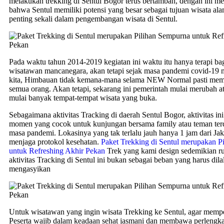
melakukan trekking di Sentul Bogor terus bertambah, dengan ini me
bahwa Sentul memiliki potensi yang besar sebagai tujuan wisata al
penting sekali dalam pengembangan wisata di Sentul.
Pada waktu tahun 2014-2019 kegiatan ini waktu itu hanya terapi ba
wisatawan mancanegara, akan tetapi sejak masa pandemi covid-19 m
kita, Himbauan tidak kemana-mana selama NEW Normal pasti mem
semua orang. Akan tetapi, sekarang ini pemerintah mulai merubah a
mulai banyak tempat-tempat wisata yang buka.
Sebagaimana aktivitas Tracking di daerah Sentul Bogor, aktivitas in
momen yang cocok untuk kunjungan bersama family atau teman ter
masa pandemi. Lokasinya yang tak terlalu jauh hanya 1 jam dari Jak
menjaga protokol kesehatan.
Paket Trekking di Sentul merupakan P
untuk Refreshing Akhir Pekan
Trek yang kami design sedemikian ru
aktivitas Tracking di Sentul ini bukan sebagai beban yang harus dilal
mengasyikan
Untuk wisatawan yang ingin wisata Trekking ke Sentul, agar mempe
Peserta wajib dalam keadaan sehat jasmani dan membawa perlengk