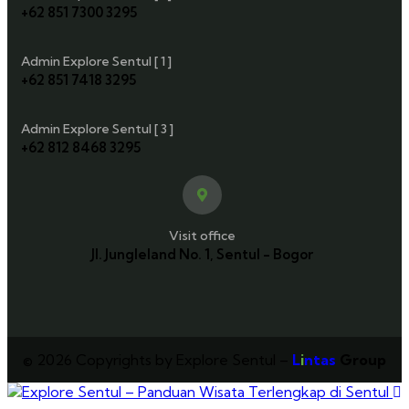
+62 851 7300 3295
Admin Explore Sentul [ 1 ]
+62 851 7418 3295
Admin Explore Sentul [ 3 ]
+62 812 8468 3295
Visit office
Jl. Jungleland No. 1, Sentul - Bogor
© 2026 Copyrights by Explore Sentul –
L
i
ntas
Group